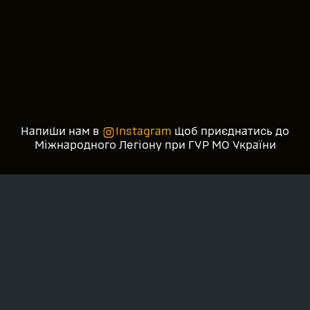
Напиши нам в
Instagram
щоб приєднатись до
Міжнародного Легіону при ГУР МО України
ПРО НАС
Міжнародний легіон України при
Головному
управлінні розвідки Міністерства оборони
України
(ГУР МОУ).
ГУР здійснює розвідувальну діяльність у
військовій сфері, сферах оборони, військового
будівництва, військово-технічної та