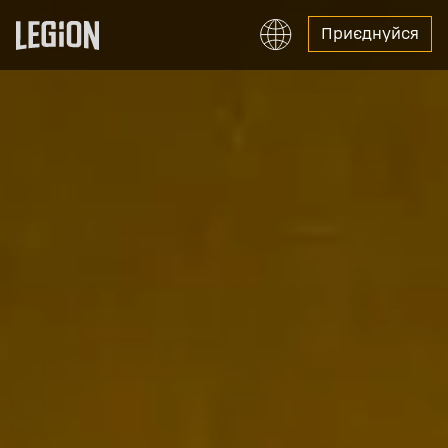
Приєднуйся
English
Español
Portuguesa